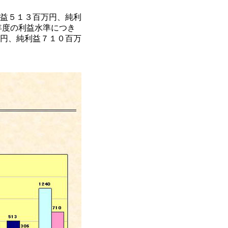
益５１３百万円、純利
年度の利益水準につき
円、純利益７１０百万